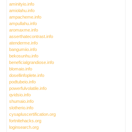
aminityio.info
amiolahu.info
ampacheme.info
ampullahu.info
aromaxme.info
asserthatecontrast.info
atenderme.info
bangumiio.info
bekosunhu.info
beneficialgrandiose.info
blomaio.info
dosellinfoplete.info
podtubeio.info
powerfulvolatile.info
qvidsio.info
shumaio.info
slotherio.info
cysapluscertification.org
fortnitehacks.org
loginsearch.org