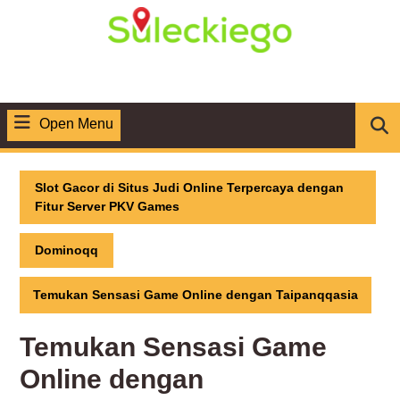
Skip
to
content
Open Menu
Open
Menu
Slot Gacor di Situs Judi Online Terpercaya dengan
Fitur Server PKV Games
Dominoqq
Temukan Sensasi Game Online dengan Taipanqqasia
Temukan Sensasi Game
Online dengan