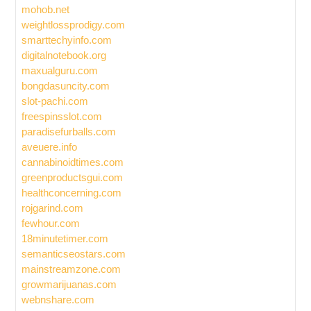
mohob.net
weightlossprodigy.com
smarttechyinfo.com
digitalnotebook.org
maxualguru.com
bongdasuncity.com
slot-pachi.com
freespinsslot.com
paradisefurballs.com
aveuere.info
cannabinoidtimes.com
greenproductsgui.com
healthconcerning.com
rojgarind.com
fewhour.com
18minutetimer.com
semanticseostars.com
mainstreamzone.com
growmarijuanas.com
webnshare.com