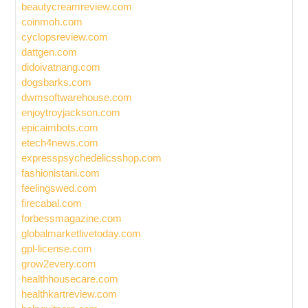
beautycreamreview.com
coinmoh.com
cyclopsreview.com
dattgen.com
didoivatnang.com
dogsbarks.com
dwmsoftwarehouse.com
enjoytroyjackson.com
epicaimbots.com
etech4news.com
expresspsychedelicsshop.com
fashionistani.com
feelingswed.com
firecabal.com
forbessmagazine.com
globalmarketlivetoday.com
gpl-license.com
grow2every.com
healthhousecare.com
healthkartreview.com