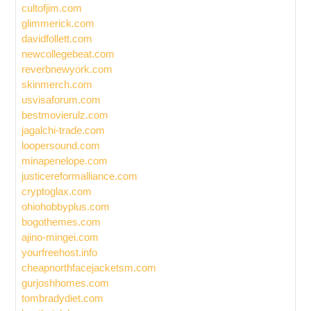
cultofjim.com
glimmerick.com
davidfollett.com
newcollegebeat.com
reverbnewyork.com
skinmerch.com
usvisaforum.com
bestmovierulz.com
jagalchi-trade.com
loopersound.com
minapenelope.com
justicereformalliance.com
cryptoglax.com
ohiohobbyplus.com
bogothemes.com
ajino-mingei.com
yourfreehost.info
cheapnorthfacejacketsm.com
gurjoshhomes.com
tombradydiet.com