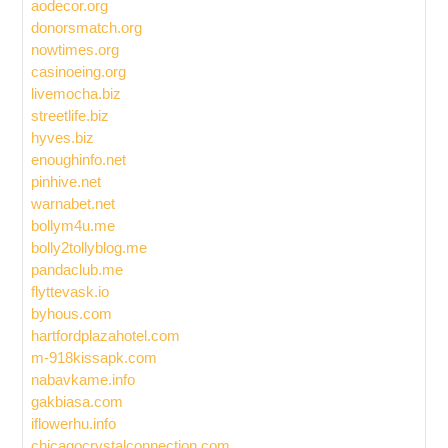
aodecor.org
donorsmatch.org
nowtimes.org
casinoeing.org
livemocha.biz
streetlife.biz
hyves.biz
enoughinfo.net
pinhive.net
warnabet.net
bollym4u.me
bolly2tollyblog.me
pandaclub.me
flyttevask.io
byhous.com
hartfordplazahotel.com
m-918kissapk.com
nabavkame.info
gakbiasa.com
iflowerhu.info
chicagocrystalconnection.com