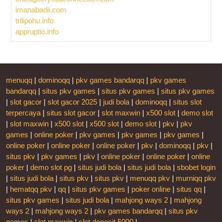
imanabadii.com
trilipohu.info
appruptio.info
menuqq
|
dominoqq
|
pkv games bandarqq
|
pkv games
bandarqq
|
situs pkv games
|
situs pkv games
|
situs pkv games
|
slot gacor
|
slot gacor 2025
|
judi bola
|
dominoqq
|
situs slot
terpercaya
|
situs slot gacor
|
slot maxwin
|
x500 slot
|
demo slot
|
slot maxwin
|
x500 slot
|
x500 slot
|
demo slot
|
pkv
|
pkv
games
|
online poker
|
pkv games
|
pkv games
|
pkv games
|
online poker
|
online poker
|
online poker
|
pkv
|
dominoqq
|
pkv
|
situs pkv
|
pkv games
|
pkv
|
online poker
|
online poker
|
online
poker
|
demo slot pg
|
situs judi bola
|
situs judi bola
|
sbobet login
|
situs judi bola
|
situs pkv
|
situs pkv
|
menuqq pkv
|
murniqq pkv
|
hematqq pkv
|
qq
|
situs pkv games
|
poker online
|
situs qq
|
situs pkv games
|
situs judi bola
|
mahjong ways 2
|
mahjong
ways 2
|
mahjong ways 2
|
pkv games bandarqq
|
situs pkv
games
|
slot maxwin
|
slot deposit 5000
|