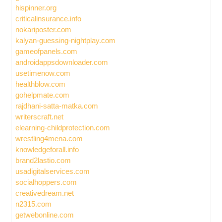
hispinner.org
criticalinsurance.info
nokariposter.com
kalyan-guessing-nightplay.com
gameofpanels.com
androidappsdownloader.com
usetimenow.com
healthblow.com
gohelpmate.com
rajdhani-satta-matka.com
writerscraft.net
elearning-childprotection.com
wrestling4mena.com
knowledgeforall.info
brand2lastio.com
usadigitalservices.com
socialhoppers.com
creativedream.net
n2315.com
getwebonline.com