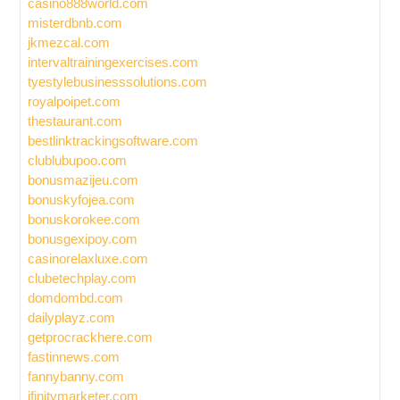
casino888world.com
misterdbnb.com
jkmezcal.com
intervaltrainingexercises.com
tyestylebusinesssolutions.com
royalpoipet.com
thestaurant.com
bestlinktrackingsoftware.com
clublubupoo.com
bonusmazijeu.com
bonuskyfojea.com
bonuskorokee.com
bonusgexipoy.com
casinorelaxluxe.com
clubetechplay.com
domdombd.com
dailyplayz.com
getprocrackhere.com
fastinnews.com
fannybanny.com
ifinitymarketer.com