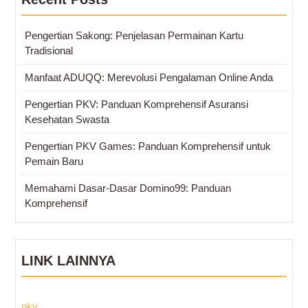
Pengertian Sakong: Penjelasan Permainan Kartu
Tradisional
Manfaat ADUQQ: Merevolusi Pengalaman Online Anda
Pengertian PKV: Panduan Komprehensif Asuransi
Kesehatan Swasta
Pengertian PKV Games: Panduan Komprehensif untuk
Pemain Baru
Memahami Dasar-Dasar Domino99: Panduan
Komprehensif
LINK LAINNYA
pkv