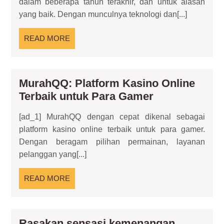
dalam beberapa tahun terakhir, dan untuk alasan
online
yang baik. Dengan munculnya teknologi dan[...]
dengan
pelangiqq
READ
READ MORE
MORE
MurahQQ: Platform Kasino Online
MurahQQ:
Terbaik untuk Para Gamer
Platform
[ad_1] MurahQQ dengan cepat dikenal sebagai
Kasino
platform kasino online terbaik untuk para gamer.
Online
Dengan beragam pilihan permainan, layanan
Terbaik
pelanggan yang[...]
untuk
Para
READ
READ MORE
Gamer
MORE
Rasakan sensasi kemenangan