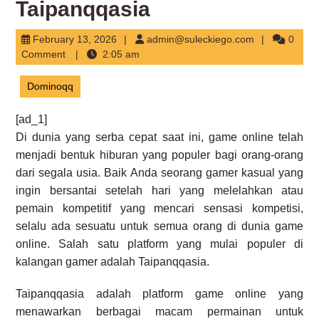
Taipanqqasia
February
admin@suleck
February 13, 2026
admin@suleckiego.com
0
13,
Comment
2:05 am
2026
Dominoqq
[ad_1]
Di dunia yang serba cepat saat ini, game online telah
menjadi bentuk hiburan yang populer bagi orang-orang
dari segala usia. Baik Anda seorang gamer kasual yang
ingin bersantai setelah hari yang melelahkan atau
pemain kompetitif yang mencari sensasi kompetisi,
selalu ada sesuatu untuk semua orang di dunia game
online. Salah satu platform yang mulai populer di
kalangan gamer adalah Taipanqqasia.
Taipanqqasia adalah platform game online yang
menawarkan berbagai macam permainan untuk