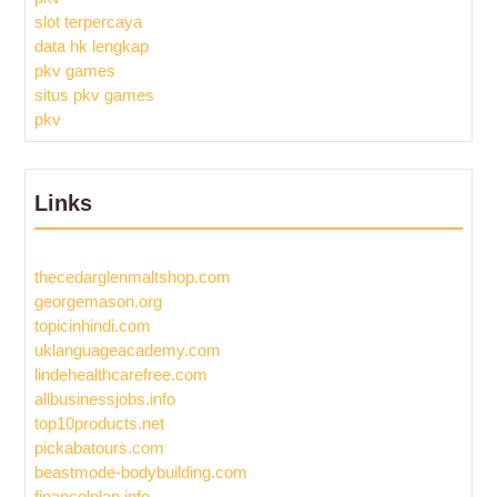
slot terpercaya
data hk lengkap
pkv games
situs pkv games
pkv
Links
thecedarglenmaltshop.com
georgemason.org
topicinhindi.com
uklanguageacademy.com
lindehealthcarefree.com
allbusinessjobs.info
top10products.net
pickabatours.com
beastmode-bodybuilding.com
financelplan.info