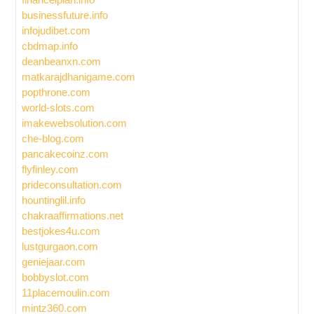
businessfuture.info
infojudibet.com
cbdmap.info
deanbeanxn.com
matkarajdhanigame.com
popthrone.com
world-slots.com
imakewebsolution.com
che-blog.com
pancakecoinz.com
flyfinley.com
prideconsultation.com
hountinglil.info
chakraaffirmations.net
bestjokes4u.com
lustgurgaon.com
geniejaar.com
bobbyslot.com
11placemoulin.com
mintz360.com