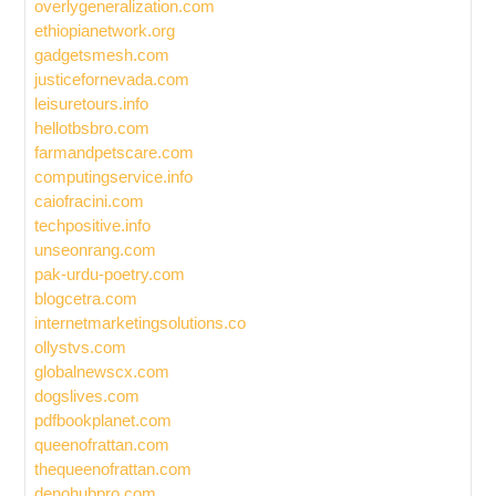
overlygeneralization.com
ethiopianetwork.org
gadgetsmesh.com
justicefornevada.com
leisuretours.info
hellotbsbro.com
farmandpetscare.com
computingservice.info
caiofracini.com
techpositive.info
unseonrang.com
pak-urdu-poetry.com
blogcetra.com
internetmarketingsolutions.co
ollystvs.com
globalnewscx.com
dogslives.com
pdfbookplanet.com
queenofrattan.com
thequeenofrattan.com
denohubpro.com