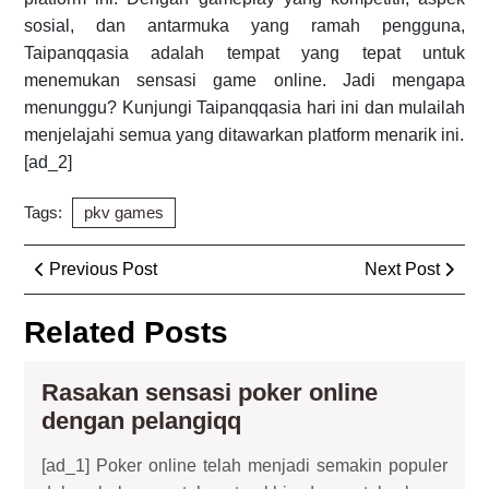
sosial, dan antarmuka yang ramah pengguna,
Taipanqqasia adalah tempat yang tepat untuk
menemukan sensasi game online. Jadi mengapa
menunggu? Kunjungi Taipanqqasia hari ini dan mulailah
menjelajahi semua yang ditawarkan platform menarik ini.
[ad_2]
Tags:
pkv games
Post
Previous
Next
Previous Post
Next Post
navigation
Post
Post
Related Posts
Rasakan sensasi poker online
Rasakan
dengan pelangiqq
sensasi
[ad_1] Poker online telah menjadi semakin populer
poker