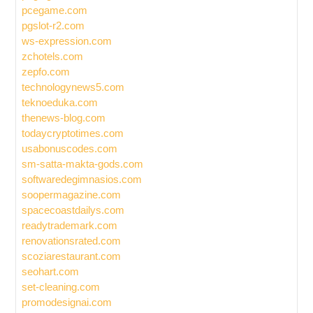
pcegame.com
pgslot-r2.com
ws-expression.com
zchotels.com
zepfo.com
technologynews5.com
teknoeduka.com
thenews-blog.com
todaycryptotimes.com
usabonuscodes.com
sm-satta-makta-gods.com
softwaredegimnasios.com
soopermagazine.com
spacecoastdailys.com
readytrademark.com
renovationsrated.com
scoziarestaurant.com
seohart.com
set-cleaning.com
promodesignai.com