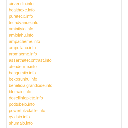
airvendio.info
healthexe.info
puretecx.info
tecadvance.info
aminityio.info
amiolahu.info
ampacheme.info
ampullahu.info
aromaxme.info
asserthatecontrast.info
atenderme.info
bangumiio.info
bekosunhu.info
beneficialgrandiose.info
blomaio.info
dosellinfoplete.info
podtubeio.info
powerfulvolatile.info
qvidsio.info
shumaio.info