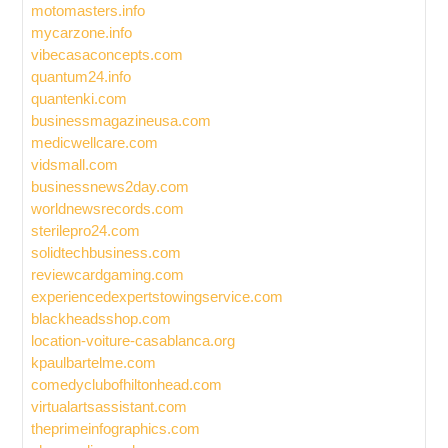
motomasters.info
mycarzone.info
vibecasaconcepts.com
quantum24.info
quantenki.com
businessmagazineusa.com
medicwellcare.com
vidsmall.com
businessnews2day.com
worldnewsrecords.com
sterilepro24.com
solidtechbusiness.com
reviewcardgaming.com
experiencedexpertstowingservice.com
blackheadsshop.com
location-voiture-casablanca.org
kpaulbartelme.com
comedyclubofhiltonhead.com
virtualartsassistant.com
theprimeinfographics.com