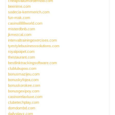
cheapvaliumordernow.com
beenime.com
sodecia-kemmerich.com
fun-mak.com
casino888world.com
misterdbnb.com
jkmezcal.com
intervaltrainingexercises.com
tyestylebusinesssolutions.com
royalpoipet.com
thestaurant.com
bestlinktrackingsoftware.com
clublubupoo.com
bonusmazijeu.com
bonuskyfojea.com
bonuskorokee.com
bonusgexipoy.com
casinorelaxluxe.com
clubetechplay.com
domdombd.com
dailyplayz.com