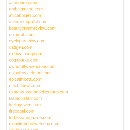
asespares.com
arabianstime.com
atticabblues.com
autometropolist.com
beautycreamreview.com
coinmoh.com
cyclopsreview.com
dattgen.com
didoivatnang.com
dogsbarks.com
dwmsoftwarehouse.com
enjoytroyjackson.com
epicaimbots.com
etech4news.com
expresspsychedelicsshop.com
fashionistani.com
feelingswed.com
firecabal.com
forbessmagazine.com
globalmarketlivetoday.com