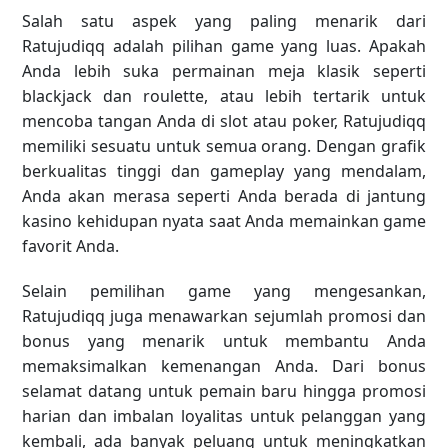
Salah satu aspek yang paling menarik dari
Ratujudiqq adalah pilihan game yang luas. Apakah
Anda lebih suka permainan meja klasik seperti
blackjack dan roulette, atau lebih tertarik untuk
mencoba tangan Anda di slot atau poker, Ratujudiqq
memiliki sesuatu untuk semua orang. Dengan grafik
berkualitas tinggi dan gameplay yang mendalam,
Anda akan merasa seperti Anda berada di jantung
kasino kehidupan nyata saat Anda memainkan game
favorit Anda.
Selain pemilihan game yang mengesankan,
Ratujudiqq juga menawarkan sejumlah promosi dan
bonus yang menarik untuk membantu Anda
memaksimalkan kemenangan Anda. Dari bonus
selamat datang untuk pemain baru hingga promosi
harian dan imbalan loyalitas untuk pelanggan yang
kembali, ada banyak peluang untuk meningkatkan