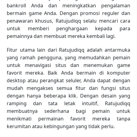
bankroll Anda dan meningkatkan pengalaman
bermain game Anda. Dengan promosi reguler dan
penawaran khusus, Ratujudiqq selalu mencari cara
untuk memberi penghargaan kepada para
pemainnya dan membuat mereka kembali lagi.
Fitur utama lain dari Ratujudiqq adalah antarmuka
yang ramah pengguna, yang memudahkan pemain
untuk menavigasi situs dan menemukan game
favorit mereka. Baik Anda bermain di komputer
desktop atau perangkat seluler, Anda dapat dengan
mudah mengakses semua fitur dan fungsi situs
dengan hanya beberapa klik. Dengan desain yang
ramping dan tata letak intuitif, Ratujudiqq
membuatnya sederhana bagi pemain untuk
menikmati permainan favorit mereka tanpa
kerumitan atau kebingungan yang tidak perlu.