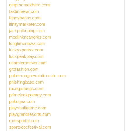
getprocrackhere.com
fastinnews.com
fannybanny.com
ifinitymarketer.com
jackpotkoning.com
modlinknetworks.com
longtimenewz.com
luckysportss.com
luckpeakplay.com
usamicronews.com
grofashion.com
pokemongoevolutioncalc.com
phishingbase.com
racegamings.com
primejackpotstay.com
pokugaa.com
playvaultgame.com
playgrandresorts.com
romsportal.com
sportsdocfestival.com