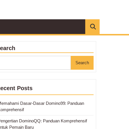
earch
Search
ecent Posts
emahami Dasar-Dasar Domino99: Panduan
omprehensif
engertian DominoQQ: Panduan Komprehensif
ntuk Pemain Baru