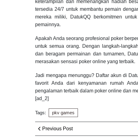
keterampilan dan memenangkan hadiah besa
tersedia 24/7 untuk membantu pemain denga
mereka miliki, DatukQQ berkomitmen untu
pemainnya.
Apakah Anda seorang profesional poker berpe
untuk semua orang. Dengan langkah-langka
dan beragam permainan dan turnamen, Datuk
merasakan sensasi poker online yang terbaik.
Jadi mengapa menunggu? Daftar akun di Datu
favorit Anda dari kenyamanan rumah And
pengalaman terbaik dalam poker online dan m
[ad_2]
Tags:
pkv games
Post
Previous
Previous Post
Post