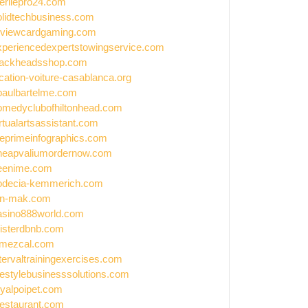
terilepro24.com
olidtechbusiness.com
eviewcardgaming.com
xperiencedexpertstowingservice.com
lackheadsshop.com
ocation-voiture-casablanca.org
paulbartelme.com
omedyclubofhiltonhead.com
rtualartsassistant.com
heprimeinfographics.com
heapvaliumordernow.com
eenime.com
odecia-kemmerich.com
un-mak.com
asino888world.com
isterdbnb.com
kmezcal.com
ntervaltrainingexercises.com
yestylebusinesssolutions.com
oyalpoipet.com
hestaurant.com