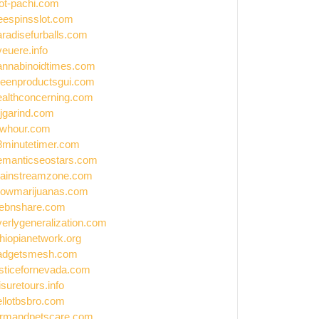
lot-pachi.com
reespinsslot.com
aradisefurballs.com
veuere.info
annabinoidtimes.com
reenproductsgui.com
ealthconcerning.com
ojgarind.com
ewhour.com
8minutetimer.com
emanticseostars.com
ainstreamzone.com
rowmarijuanas.com
ebnshare.com
verlygeneralization.com
thiopianetwork.org
adgetsmesh.com
usticefornevada.com
isuretours.info
ellotbsbro.com
armandpetscare.com