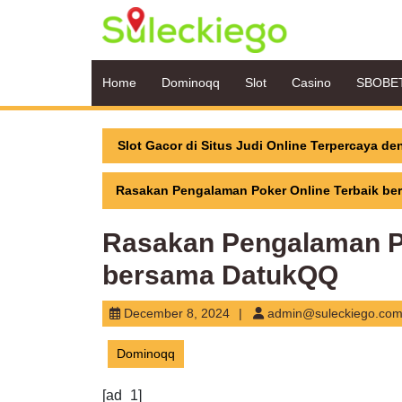
Skip
to
content
Home
Dominoqq
Slot
Casino
SBOBE
Slot Gacor di Situs Judi Online Terpercaya d
Rasakan Pengalaman Poker Online Terbaik b
Rasakan Pengalaman Po
bersama DatukQQ
December
December 8, 2024
admin@suleckiego.co
8,
2024
Dominoqq
[ad_1]