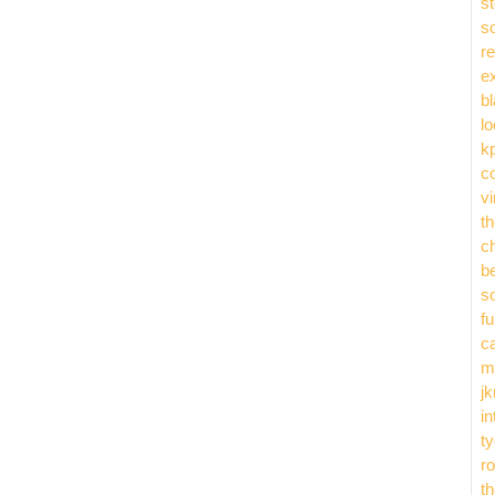
s
s
r
e
b
l
k
c
vi
t
c
b
s
f
c
m
j
i
t
r
t