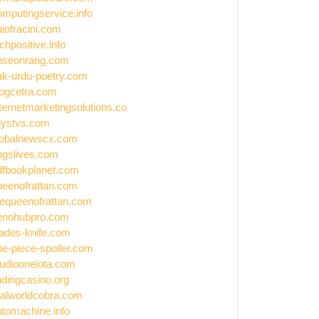
omputingservice.info
aiofracini.com
chpositive.info
nseonrang.com
ak-urdu-poetry.com
logcetra.com
nternetmarketingsolutions.co
llystvs.com
lobalnewscx.com
ogslives.com
dfbookplanet.com
ueenofrattan.com
hequeenofrattan.com
enohubpro.com
lades-knife.com
ne-piece-spoiler.com
tudiooneiota.com
ndingcasino.org
ealworldcobra.com
utomachine.info