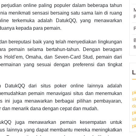
 perjudian online paling populer dalam beberapa tahun
M
unia menikmati sensasi bersaing satu sama lain di ruang
 online terkemuka adalah DatukQQ, yang menawarkan
 duanya kepada para pemain.
P
B
dan bereputasi baik yang telah menyediakan lingkungan
f
ara pemain selama bertahun-tahun. Dengan beragam
xas Hold’em, Omaha, dan Seven-Card Stud, pemain dari
ermainan yang sesuai dengan preferensi dan tingkat
L
 DatukQQ dari situs poker online lainnya adalah
p
memudahkan pemain menavigasi situs dan menemukan
sl
s ini juga menawarkan berbagai pilihan pembayaran,
d
 dan menarik dana dengan cepat dan mudah.
p
s
tukQQ juga menawarkan pemain kesempatan untuk
p
usus lainnya yang dapat membantu mereka meningkatkan