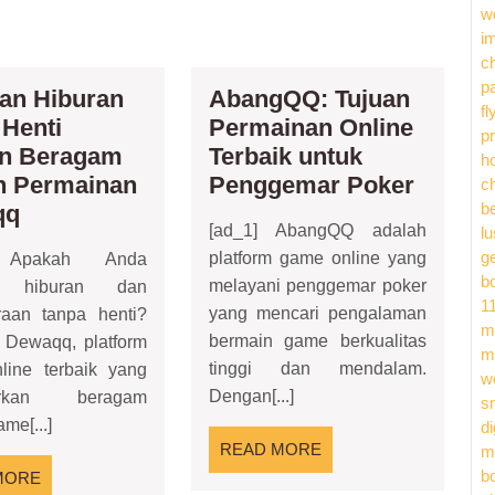
w
i
c
p
an Hiburan
AbangQQ: Tujuan
fl
 Henti
Permainan Online
p
n Beragam
Terbaik untuk
ho
Abang
an Permainan
Penggemar Poker
c
Rasakan
Tujuan
b
qq
[ad_1] AbangQQ adalah
l
Hiburan
Perma
g
platform game online yang
] Apakah Anda
Tanpa
Online
b
melayani penggemar poker
i hiburan dan
Henti
Terbai
1
yang mencari pengalaman
raan tanpa henti?
dengan
untuk
m
bermain game berkualitas
 Dewaqq, platform
Beragam
Pengg
m
tinggi dan mendalam.
line terbaik yang
w
Pilihan
Poker
Dengan[...]
arkan beragam
s
Permainan
ame[...]
di
Dewaqq
READ
READ MORE
m
MORE
b
READ
MORE