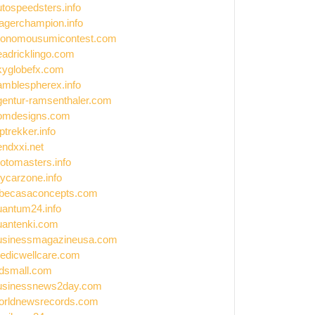
utospeedsters.info
agerchampion.info
onomousumicontest.com
eadricklingo.com
kyglobefx.com
amblespherex.info
gentur-ramsenthaler.com
omdesigns.com
iptrekker.info
endxxi.net
otomasters.info
ycarzone.info
ibecasaconcepts.com
uantum24.info
uantenki.com
usinessmagazineusa.com
edicwellcare.com
idsmall.com
usinessnews2day.com
orldnewsrecords.com