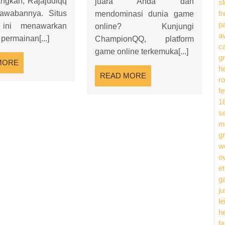
ngkan, Rajajudiqq
juara Anda dan
s
Tinjauan
dengan
jawabannya. Situs
f
mendominasi dunia game
Fitur
Champio
p
 ini menawarkan
online? Kunjungi
Platform
Platform
a
permainan[...]
ChampionQQ, platform
Game
c
game online terkemuka[...]
Online
g
READ
MORE
h
Premier
MORE
READ
READ MORE
r
MORE
f
1
s
m
g
w
o
e
g
j
le
h
f