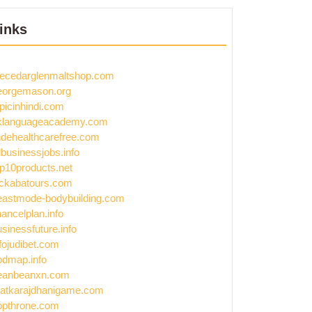
inks
hecedarglenmaltshop.com
eorgemason.org
opicinhindi.com
klanguageacademy.com
indehealthcarefree.com
lbusinessjobs.info
op10products.net
ickabatours.com
eastmode-bodybuilding.com
nancelplan.info
sinessfuture.info
nfojudibet.com
bdmap.info
eanbeanxn.com
atkarajdhanigame.com
opthrone.com