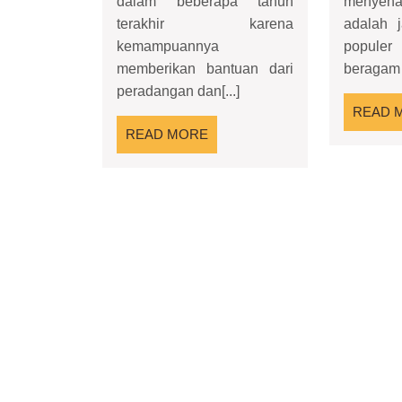
dalam beberapa tahun
menyena
dan
terakhir karena
adalah 
penghilang
kemampuannya
populer
rasa
memberikan bantuan dari
beragam 
sakit
peradangan dan[...]
READ 
READ
READ MORE
MORE