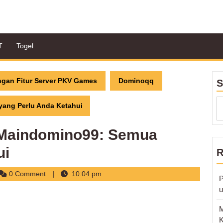
T
Togel
engan Fitur Server PKV Games
Dominoqq
S
ang Perlu Anda Ketahui
Maindomino99: Semua
ui
R
n@suleckiego.com
0 Comment
10:04 pm
P
u
M
K