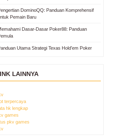
engertian DominoQQ: Panduan Komprehensif
ntuk Pemain Baru
emahami Dasar-Dasar Poker88: Panduan
Pemula
anduan Utama Strategi Texas Hold’em Poker
INK LAINNYA
kv
ot terpercaya
ata hk lengkap
kv games
itus pkv games
kv