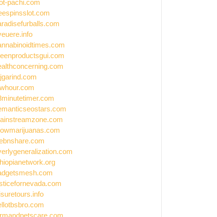
lot-pachi.com
reespinsslot.com
nQQ:
aradisefurballs.com
veuere.info
annabinoidtimes.com
reenproductsgui.com
ealthconcerning.com
ojgarind.com
ewhour.com
8minutetimer.com
emanticseostars.com
ainstreamzone.com
rowmarijuanas.com
ebnshare.com
verlygeneralization.com
thiopianetwork.org
adgetsmesh.com
usticefornevada.com
isuretours.info
ellotbsbro.com
armandpetscare.com