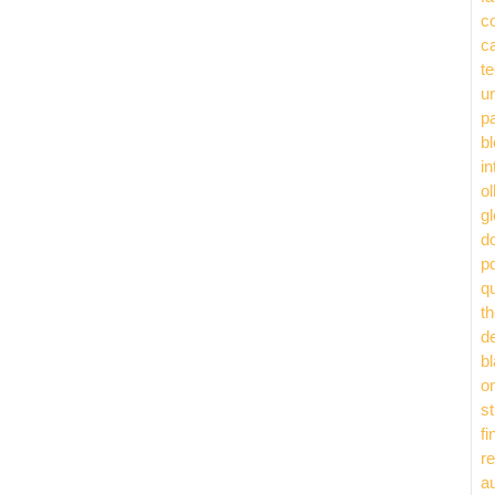
c
c
te
u
p
b
i
o
g
d
p
q
t
d
b
o
s
fi
r
a