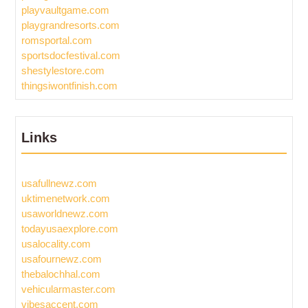
playvaultgame.com
playgrandresorts.com
romsportal.com
sportsdocfestival.com
shestylestore.com
thingsiwontfinish.com
Links
usafullnewz.com
uktimenetwork.com
usaworldnewz.com
todayusaexplore.com
usalocality.com
usafournewz.com
thebalochhal.com
vehicularmaster.com
vibesaccent.com