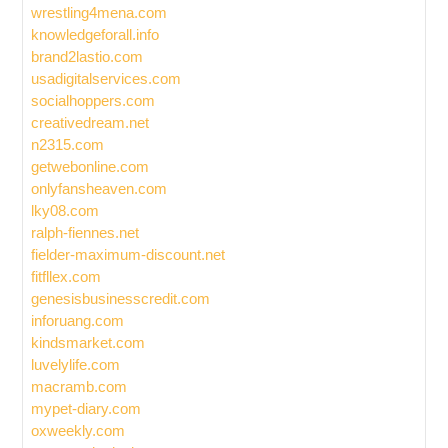
wrestling4mena.com
knowledgeforall.info
brand2lastio.com
usadigitalservices.com
socialhoppers.com
creativedream.net
n2315.com
getwebonline.com
onlyfansheaven.com
lky08.com
ralph-fiennes.net
fielder-maximum-discount.net
fitfllex.com
genesisbusinesscredit.com
inforuang.com
kindsmarket.com
luvelylife.com
macramb.com
mypet-diary.com
oxweekly.com