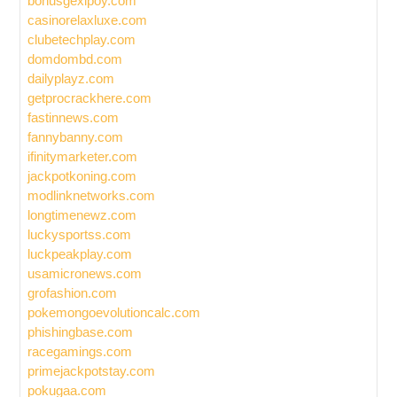
bonusgexipoy.com
casinorelaxluxe.com
clubetechplay.com
domdombd.com
dailyplayz.com
getprocrackhere.com
fastinnews.com
fannybanny.com
ifinitymarketer.com
jackpotkoning.com
modlinknetworks.com
longtimenewz.com
luckysportss.com
luckpeakplay.com
usamicronews.com
grofashion.com
pokemongoevolutioncalc.com
phishingbase.com
racegamings.com
primejackpotstay.com
pokugaa.com