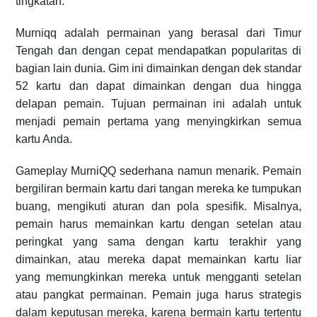
tingkatan.
Murniqq adalah permainan yang berasal dari Timur
Tengah dan dengan cepat mendapatkan popularitas di
bagian lain dunia. Gim ini dimainkan dengan dek standar
52 kartu dan dapat dimainkan dengan dua hingga
delapan pemain. Tujuan permainan ini adalah untuk
menjadi pemain pertama yang menyingkirkan semua
kartu Anda.
Gameplay MurniQQ sederhana namun menarik. Pemain
bergiliran bermain kartu dari tangan mereka ke tumpukan
buang, mengikuti aturan dan pola spesifik. Misalnya,
pemain harus memainkan kartu dengan setelan atau
peringkat yang sama dengan kartu terakhir yang
dimainkan, atau mereka dapat memainkan kartu liar
yang memungkinkan mereka untuk mengganti setelan
atau pangkat permainan. Pemain juga harus strategis
dalam keputusan mereka, karena bermain kartu tertentu