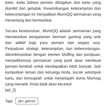
kartu -kartu bahwa pemain dibagikan dan kartu yang
diambil dari geladak. Keseimbangan keterampilan dan
keberuntungan ini menjadikan MurniQQ permainan yang
menantang dan bermanfaat.
Secara keseluruhan, MurniQQ adalah permainan yang
menawarkan pengalaman bermain gaming yang unik
dan adiktif bagi para pemain dari segala usia.
Perpaduan strategi, keterampilan, dan keberuntungan,
dikombinasikan dengan elemen bluffing dan penipuan,
menjadikannya permainan yang pasti akan membuat
pemain kembali untuk mendapatkan lebih banyak. Jadi
kumpulkan teman dan keluarga Anda, kocok setumpuk
kartu, dan bersiaplah untuk menjelajahi dunia Murniqq
yang menarik. Anda tidak akan kecewa!
[ad_2]
Tags:
pkv games