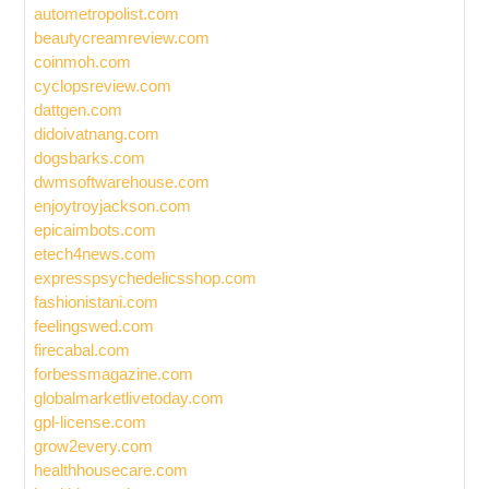
autometropolist.com
beautycreamreview.com
coinmoh.com
cyclopsreview.com
dattgen.com
didoivatnang.com
dogsbarks.com
dwmsoftwarehouse.com
enjoytroyjackson.com
epicaimbots.com
etech4news.com
expresspsychedelicsshop.com
fashionistani.com
feelingswed.com
firecabal.com
forbessmagazine.com
globalmarketlivetoday.com
gpl-license.com
grow2every.com
healthhousecare.com