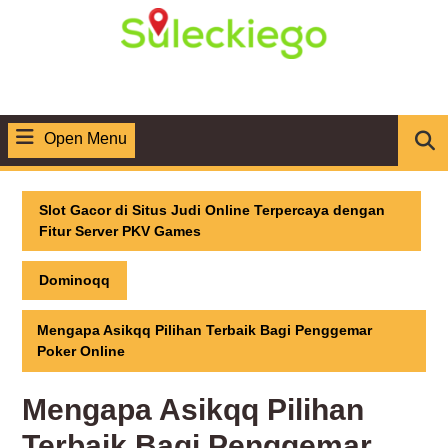
Skip
to
content
Open Menu
Open
Menu
Slot Gacor di Situs Judi Online Terpercaya dengan
Fitur Server PKV Games
Dominoqq
Mengapa Asikqq Pilihan Terbaik Bagi Penggemar
Poker Online
Mengapa Asikqq Pilihan
Terbaik Bagi Penggemar