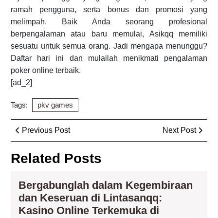
ramah pengguna, serta bonus dan promosi yang
melimpah. Baik Anda seorang profesional
berpengalaman atau baru memulai, Asikqq memiliki
sesuatu untuk semua orang. Jadi mengapa menunggu?
Daftar hari ini dan mulailah menikmati pengalaman
poker online terbaik.
[ad_2]
Tags:
pkv games
Post
Previous
Next
Previous Post
Next Post
navigation
Post
Post
Related Posts
Bergabunglah dalam Kegembiraan
dan Keseruan di Lintasanqq:
Kasino Online Terkemuka di