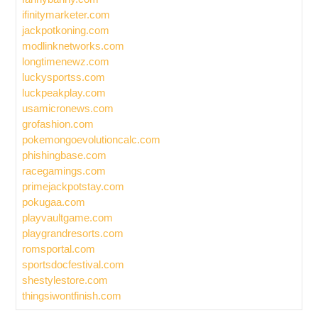
ifinitymarketer.com
jackpotkoning.com
modlinknetworks.com
longtimenewz.com
luckysportss.com
luckpeakplay.com
usamicronews.com
grofashion.com
pokemongoevolutioncalc.com
phishingbase.com
racegamings.com
primejackpotstay.com
pokugaa.com
playvaultgame.com
playgrandresorts.com
romsportal.com
sportsdocfestival.com
shestylestore.com
thingsiwontfinish.com