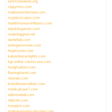
servicewueste.org
zippyrevs.com
matkanumbernow.com
myjobcirculars.com
healthmoreoverfitness.com
topslotxgames.com
routerloggnet.net
dantella6.com
slotsgamesone.com
hispinzone.com
kalyanbazarnights.com
top-online-casino-usa.com
honghuidoor.com
flowingtravel.com
nineniki.com
brandiospecialists.com
medicalcare7.com
adtennaball.com
nabzah.com
mongive.com
matkagameresultsview.com