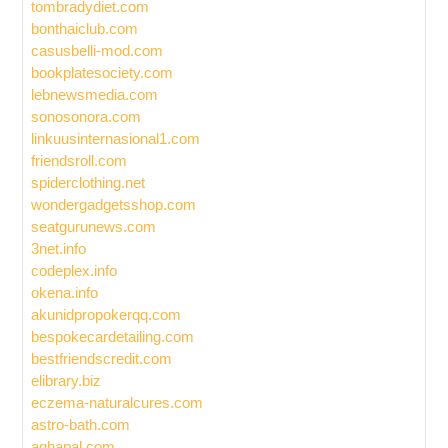
tombradydiet.com
bonthaiclub.com
casusbelli-mod.com
bookplatesociety.com
lebnewsmedia.com
sonosonora.com
linkuusinternasional1.com
friendsroll.com
spiderclothing.net
wondergadgetsshop.com
seatgurunews.com
3net.info
codeplex.info
okena.info
akunidpropokerqq.com
bespokecardetailing.com
bestfriendscredit.com
elibrary.biz
eczema-naturalcures.com
astro-bath.com
aghapal.com