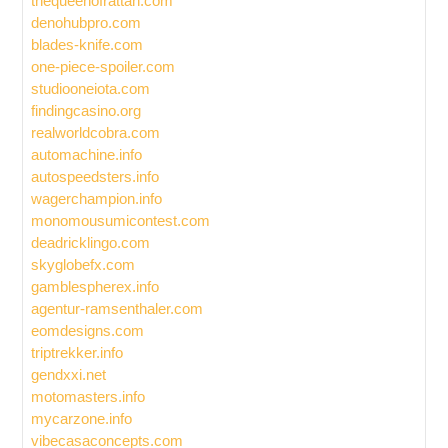
thequeenofrattan.com
denohubpro.com
blades-knife.com
one-piece-spoiler.com
studiooneiota.com
findingcasino.org
realworldcobra.com
automachine.info
autospeedsters.info
wagerchampion.info
monomousumicontest.com
deadricklingo.com
skyglobefx.com
gamblespherex.info
agentur-ramsenthaler.com
eomdesigns.com
triptrekker.info
gendxxi.net
motomasters.info
mycarzone.info
vibecasaconcepts.com