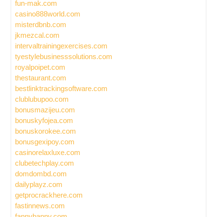
fun-mak.com
casino888world.com
misterdbnb.com
jkmezcal.com
intervaltrainingexercises.com
tyestylebusinesssolutions.com
royalpoipet.com
thestaurant.com
bestlinktrackingsoftware.com
clublubupoo.com
bonusmazijeu.com
bonuskyfojea.com
bonuskorokee.com
bonusgexipoy.com
casinorelaxluxe.com
clubetechplay.com
domdombd.com
dailyplayz.com
getprocrackhere.com
fastinnews.com
fannybanny.com