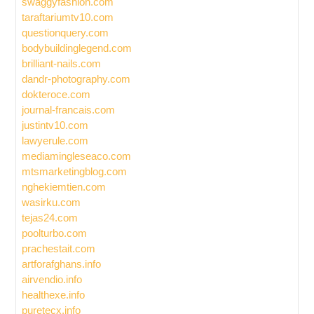
swaggyfashion.com
taraftariumtv10.com
questionquery.com
bodybuildinglegend.com
brilliant-nails.com
dandr-photography.com
dokteroce.com
journal-francais.com
justintv10.com
lawyerule.com
mediamingleseaco.com
mtsmarketingblog.com
nghekiemtien.com
wasirku.com
tejas24.com
poolturbo.com
prachestait.com
artforafghans.info
airvendio.info
healthexe.info
puretecx.info