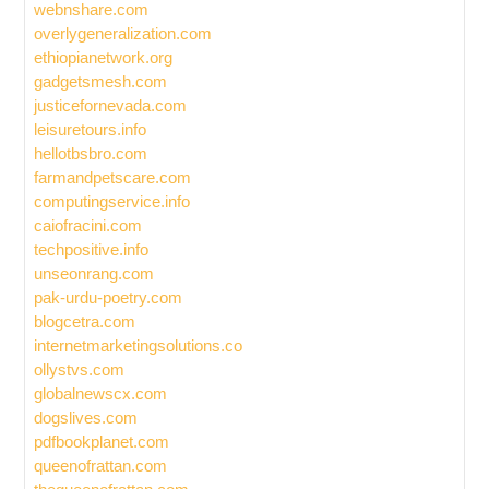
webnshare.com
overlygeneralization.com
ethiopianetwork.org
gadgetsmesh.com
justicefornevada.com
leisuretours.info
hellotbsbro.com
farmandpetscare.com
computingservice.info
caiofracini.com
techpositive.info
unseonrang.com
pak-urdu-poetry.com
blogcetra.com
internetmarketingsolutions.co
ollystvs.com
globalnewscx.com
dogslives.com
pdfbookplanet.com
queenofrattan.com