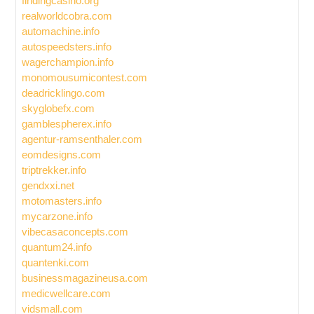
findingcasino.org
realworldcobra.com
automachine.info
autospeedsters.info
wagerchampion.info
monomousumicontest.com
deadricklingo.com
skyglobefx.com
gamblespherex.info
agentur-ramsenthaler.com
eomdesigns.com
triptrekker.info
gendxxi.net
motomasters.info
mycarzone.info
vibecasaconcepts.com
quantum24.info
quantenki.com
businessmagazineusa.com
medicwellcare.com
vidsmall.com