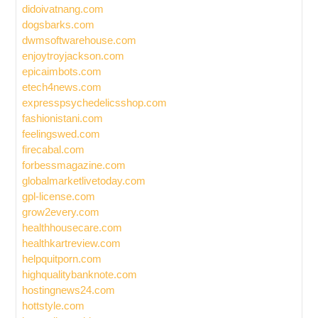
didoivatnang.com
dogsbarks.com
dwmsoftwarehouse.com
enjoytroyjackson.com
epicaimbots.com
etech4news.com
expresspsychedelicsshop.com
fashionistani.com
feelingswed.com
firecabal.com
forbessmagazine.com
globalmarketlivetoday.com
gpl-license.com
grow2every.com
healthhousecare.com
healthkartreview.com
helpquitporn.com
highqualitybanknote.com
hostingnews24.com
hottstyle.com