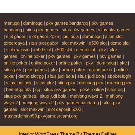
menuqq
|
dominoqq
|
pkv games bandarqq
|
pkv games
bandarqq
|
situs pkv games
|
situs pkv games
|
situs pkv games
|
slot gacor
|
slot gacor 2025
|
judi bola
|
dominoqq
|
situs slot
terpercaya
|
situs slot gacor
|
slot maxwin
|
x500 slot
|
demo slot
|
slot maxwin
|
x500 slot
|
x500 slot
|
demo slot
|
pkv
|
pkv
games
|
online poker
|
pkv games
|
pkv games
|
pkv games
|
online poker
|
online poker
|
online poker
|
pkv
|
dominoqq
|
pkv
|
situs pkv
|
pkv games
|
pkv
|
online poker
|
online poker
|
online
poker
|
demo slot pg
|
situs judi bola
|
situs judi bola
|
sbobet login
|
situs judi bola
|
situs pkv
|
situs pkv
|
menuqq pkv
|
murniqq pkv
|
hematqq pkv
|
qq
|
situs pkv games
|
poker online
|
situs qq
|
situs pkv games
|
situs judi bola
|
mahjong ways 2
|
mahjong
ways 2
|
mahjong ways 2
|
pkv games bandarqq
|
situs pkv
games
|
slot maxwin
|
slot deposit 5000
|
masterdomino99.pkvgamesresmi.org
Interior WordPress Theme
By ThemesCaliber