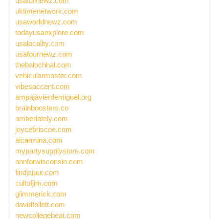
usafullnewz.com
uktimenetwork.com
usaworldnewz.com
todayusaexplore.com
usalocality.com
usafournewz.com
thebalochhal.com
vehicularmaster.com
vibesaccent.com
ampajavierdemiguel.org
brainboosters.co
amberlately.com
joycebriscoe.com
aicarmina.com
mypartysupplystore.com
annforwisconsin.com
findjaipur.com
cultofjim.com
glimmerick.com
davidfollett.com
newcollegebeat.com