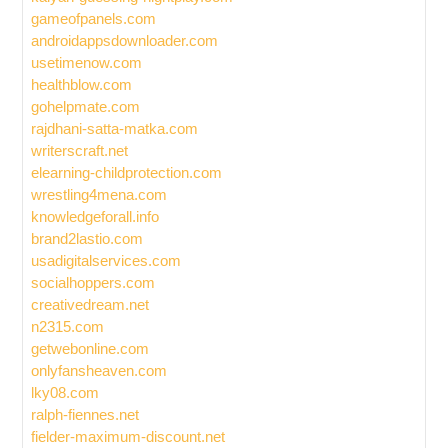
gameofpanels.com
androidappsdownloader.com
usetimenow.com
healthblow.com
gohelpmate.com
rajdhani-satta-matka.com
writerscraft.net
elearning-childprotection.com
wrestling4mena.com
knowledgeforall.info
brand2lastio.com
usadigitalservices.com
socialhoppers.com
creativedream.net
n2315.com
getwebonline.com
onlyfansheaven.com
lky08.com
ralph-fiennes.net
fielder-maximum-discount.net