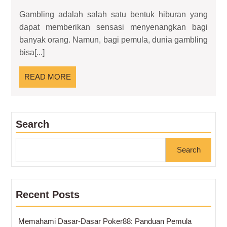
–
Gambling adalah salah satu bentuk hiburan yang
Langkah
dapat memberikan sensasi menyenangkan bagi
Bermain
banyak orang. Namun, bagi pemula, dunia gambling
Gambling
bisa[...]
yang
Cocok
READ
READ MORE
untuk
MORE
Pemula
Search
Search
Recent Posts
Memahami Dasar-Dasar Poker88: Panduan Pemula