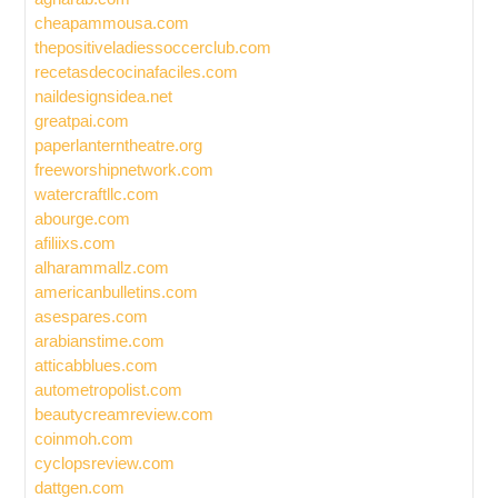
cheapammousa.com
thepositiveladiessoccerclub.com
recetasdecocinafaciles.com
naildesignsidea.net
greatpai.com
paperlanterntheatre.org
freeworshipnetwork.com
watercraftllc.com
abourge.com
afiliixs.com
alharammallz.com
americanbulletins.com
asespares.com
arabianstime.com
atticabblues.com
autometropolist.com
beautycreamreview.com
coinmoh.com
cyclopsreview.com
dattgen.com