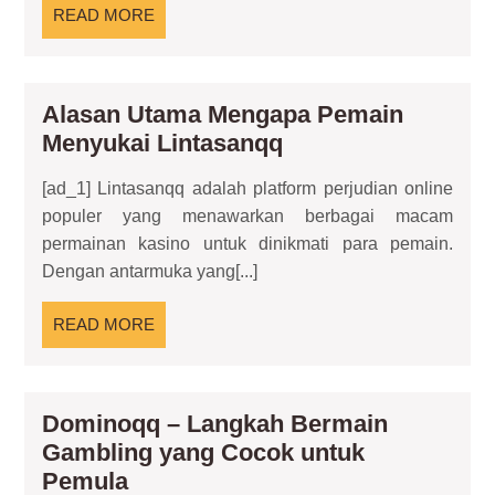
ma
READ
READ MORE
MORE
Alasan Utama Mengapa Pemain
Alasan
Menyukai Lintasanqq
Utama
[ad_1] Lintasanqq adalah platform perjudian online
Mengapa
populer yang menawarkan berbagai macam
Pemain
permainan kasino untuk dinikmati para pemain.
Menyukai
Dengan antarmuka yang[...]
Lintasanqq
READ
READ MORE
MORE
Dominoqq – Langkah Bermain
Gambling yang Cocok untuk
Dominoqq
Pemula