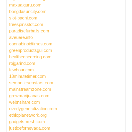
maxualguru.com
bongdasuncity.com
slot-pachi.com
freespinsslot.com
paradisefurballs.com
aveuere.info
cannabinoidtimes.com
greenproductsgui.com
healthconcerning.com
rojgarind.com
fewhour.com
18minutetimer.com
semanticseostars.com
mainstreamzone.com
growmarijuanas.com
webnshare.com
overlygeneralization.com
ethiopianetwork.org
gadgetsmesh.com
justicefornevada.com