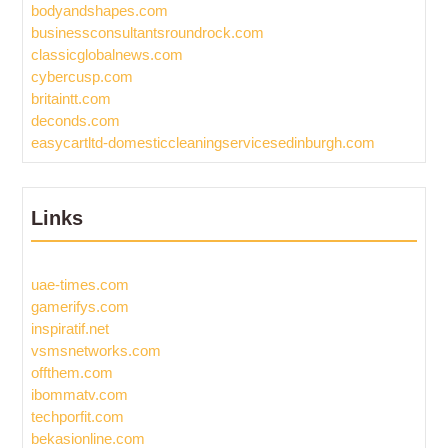
bodyandshapes.com
businessconsultantsroundrock.com
classicglobalnews.com
cybercusp.com
britaintt.com
deconds.com
easycartltd-domesticcleaningservicesedinburgh.com
Links
uae-times.com
gamerifys.com
inspiratif.net
vsmsnetworks.com
offthem.com
ibommatv.com
techporfit.com
bekasionline.com