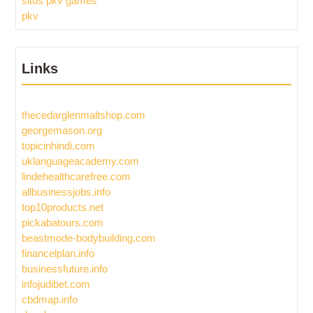
situs pkv games
pkv
Links
thecedarglenmaltshop.com
georgemason.org
topicinhindi.com
uklanguageacademy.com
lindehealthcarefree.com
allbusinessjobs.info
top10products.net
pickabatours.com
beastmode-bodybuilding.com
financelplan.info
businessfuture.info
infojudibet.com
cbdmap.info