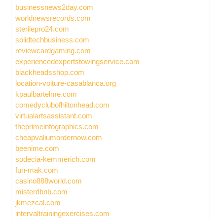
businessnews2day.com
worldnewsrecords.com
sterilepro24.com
solidtechbusiness.com
reviewcardgaming.com
experiencedexpertstowingservice.com
blackheadsshop.com
location-voiture-casablanca.org
kpaulbartelme.com
comedyclubofhiltonhead.com
virtualartsassistant.com
theprimeinfographics.com
cheapvaliumordernow.com
beenime.com
sodecia-kemmerich.com
fun-mak.com
casino888world.com
misterdbnb.com
jkmezcal.com
intervaltrainingexercises.com