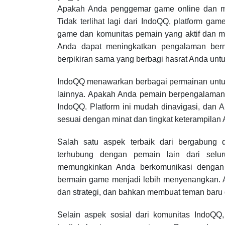
Apakah Anda penggemar game online dan me
Tidak terlihat lagi dari IndoQQ, platform 
game dan komunitas pemain yang aktif dan m
Anda dapat meningkatkan pengalaman ber
berpikiran sama yang berbagi hasrat Anda unt
IndoQQ menawarkan berbagai permainan untuk d
lainnya. Apakah Anda pemain berpengalaman 
IndoQQ. Platform ini mudah dinavigasi, da
sesuai dengan minat dan tingkat keterampilan 
Salah satu aspek terbaik dari bergabung
terhubung dengan pemain lain dari seluru
memungkinkan Anda berkomunikasi dengan 
bermain game menjadi lebih menyenangkan. A
dan strategi, dan bahkan membuat teman baru 
Selain aspek sosial dari komunitas IndoQQ