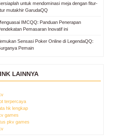
ersiaplah untuk mendominasi meja dengan fitur-
itur mutakhir GarudaQQ
enguasai IMCQQ: Panduan Penerapan
endekatan Pemasaran Inovatif ini
emukan Sensasi Poker Online di LegendaQQ:
urganya Pemain
INK LAINNYA
kv
ot terpercaya
ata hk lengkap
kv games
itus pkv games
kv