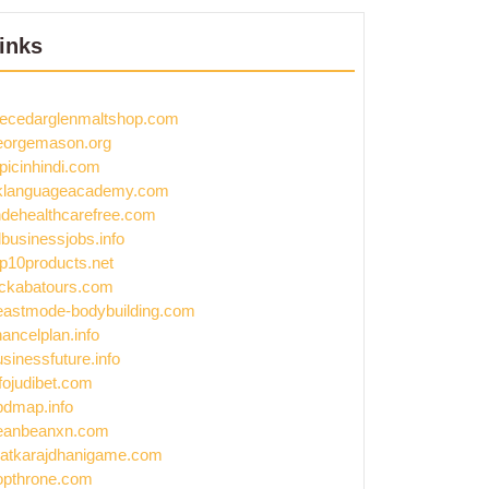
inks
hecedarglenmaltshop.com
eorgemason.org
opicinhindi.com
klanguageacademy.com
indehealthcarefree.com
lbusinessjobs.info
op10products.net
ickabatours.com
eastmode-bodybuilding.com
nancelplan.info
sinessfuture.info
nfojudibet.com
bdmap.info
eanbeanxn.com
atkarajdhanigame.com
opthrone.com