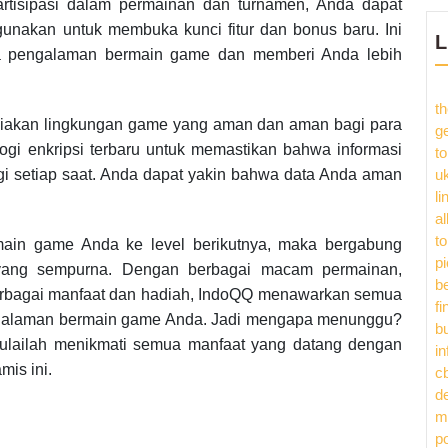
rtisipasi dalam permainan dan turnamen, Anda dapat
unakan untuk membuka kunci fitur dan bonus baru. Ini
L
a pengalaman bermain game dan memberi Anda lebih
t
diakan lingkungan game yang aman dan aman bagi para
g
ogi enkripsi terbaru untuk memastikan bahwa informasi
t
gi setiap saat. Anda dapat yakin bahwa data Anda aman
u
l
al
t
ain game Anda ke level berikutnya, maka bergabung
p
yang sempurna. Dengan berbagai macam permainan,
b
berbagai manfaat dan hadiah, IndoQQ menawarkan semua
fi
ngalaman bermain game Anda. Jadi mengapa menunggu?
bu
ulailah menikmati semua manfaat yang datang dengan
i
mis ini.
c
d
m
p