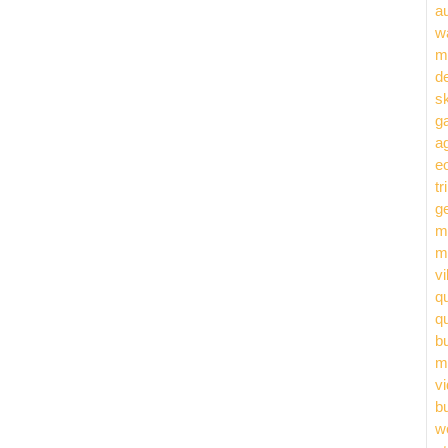
a
w
m
d
s
g
a
e
tr
g
m
m
v
q
q
b
m
v
b
w